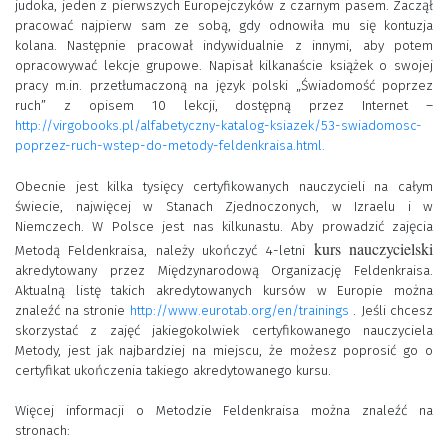
judoka, jeden z pierwszych Europejczyków z czarnym pasem. Zaczął
pracować najpierw sam ze sobą, gdy odnowiła mu się kontuzja
kolana. Następnie pracował indywidualnie z innymi, aby potem
opracowywać lekcje grupowe. Napisał kilkanaście książek o swojej
pracy m.in. przetłumaczoną na język polski „Świadomość poprzez
ruch” z opisem 10 lekcji, dostępną przez Internet –
http://virgobooks.pl/alfabetyczny-katalog-ksiazek/53-swiadomosc-
poprzez-ruch-wstep-do-metody-feldenkraisa.html.
Obecnie jest kilka tysięcy certyfikowanych nauczycieli na całym
świecie, najwięcej w Stanach Zjednoczonych, w Izraelu i w
Niemczech. W Polsce jest nas kilkunastu. Aby prowadzić zajęcia
kurs nauczycielski
Metodą Feldenkraisa, należy ukończyć 4-letni
akredytowany przez Międzynarodową Organizację Feldenkraisa.
Aktualną listę takich akredytowanych kursów w Europie można
znaleźć na stronie
http://www.eurotab.org/en/trainings
. Jeśli chcesz
skorzystać z zajęć jakiegokolwiek certyfikowanego nauczyciela
Metody, jest jak najbardziej na miejscu, że możesz poprosić go o
certyfikat ukończenia takiego akredytowanego kursu.
Więcej informacji o Metodzie Feldenkraisa można znaleźć na
stronach: