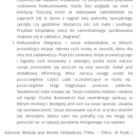
codzienne funkcjonowanie. Każdy bez względu na wiek i
kondycję fizyczną może je wykonywać samodzielnie na
zajęciach lub w domu z nagrań bez potrzeby specjalnego
sprzętu czy gadżetów. Wystarczy koc lub mata i podłoga.
Przykład bezpłatnej lekcji do samodzielnego spróbowania
znajduje się w zakładce „Nagrania”.
Funkcjonalna integracja – sesje indywidualne, w których
prowadzący inicjuje rękoma ruch osoby w sposób, który dla
obu jest najłatwiejszy. Poprzez neutralny dotyk prowadzącego
i łagodny ruch inicjowany z zewnątrz osoba może odczuć
swoje poruszanie się jeszcze na inny sposób. Dotyk jest
dodatkową informacją, która zwraca uwagę osoby na
poszczególne części ciała uczestniczące w ruchu np.
poszczególne kręgi kręgosłupa podczas oddechu.
Świadomość ciała rozwija się. Sesja rozluźnia mięśnie i uwalnia
od napięć. Osoba doświadcza stan neutralnego spokoju, w
którym możliwy i dostępny jest ruch na nowy sposób. Uwalnia
się spontaniczność. Sesje stosowane się m.in. w pracy dziećmi
lub dorosłymi, którzy sami nie potrafią czy nie mogą się
poruszać np. w sytuacji porażenia mózgowego czy wylewu.
Autorem Metody jest Moshe Feldenkrais (1904 – 1984), dr fizyki i