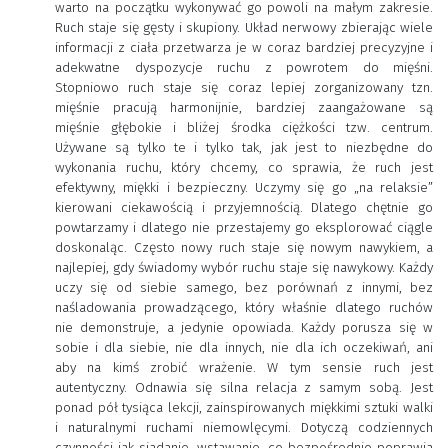
warto na początku wykonywać go powoli na małym zakresie.
Ruch staje się gęsty i skupiony. Układ nerwowy zbierając wiele
informacji z ciała przetwarza je w coraz bardziej precyzyjne i
adekwatne dyspozycje ruchu z powrotem do mięśni.
Stopniowo ruch staje się coraz lepiej zorganizowany tzn.
mięśnie pracują harmonijnie, bardziej zaangażowane są
mięśnie głębokie i bliżej środka ciężkości tzw. centrum.
Używane są tylko te i tylko tak, jak jest to niezbędne do
wykonania ruchu, który chcemy, co sprawia, że ruch jest
efektywny, miękki i bezpieczny. Uczymy się go „na relaksie”
kierowani ciekawością i przyjemnością. Dlatego chętnie go
powtarzamy i dlatego nie przestajemy go eksplorować ciągle
doskonaląc. Często nowy ruch staje się nowym nawykiem, a
najlepiej, gdy świadomy wybór ruchu staje się nawykowy. Każdy
uczy się od siebie samego, bez porównań z innymi, bez
naśladowania prowadzącego, który właśnie dlatego ruchów
nie demonstruje, a jedynie opowiada. Każdy porusza się w
sobie i dla siebie, nie dla innych, nie dla ich oczekiwań, ani
aby na kimś zrobić wrażenie. W tym sensie ruch jest
autentyczny. Odnawia się silna relacja z samym sobą. Jest
ponad pół tysiąca lekcji, zainspirowanych miękkimi sztuki walki
i naturalnymi ruchami niemowlęcymi. Dotyczą codziennych
czynności jak siadanie, wstawanie, co bezpośrednio poprawia